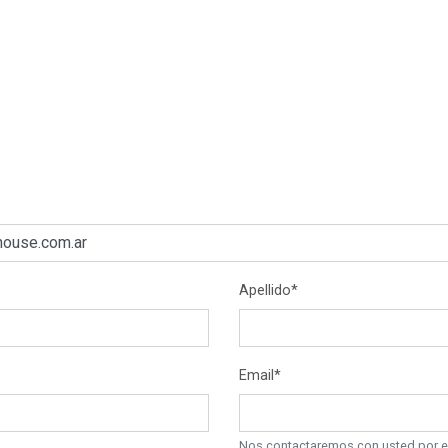
Apellido*
Email*
Nos contactaremos con usted por est